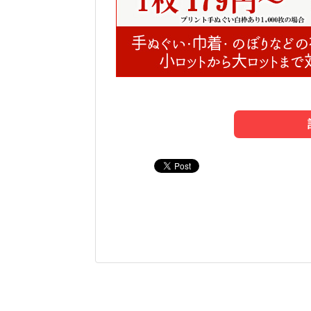
1. 失敗しない「屋
3. ブランド色を守
5. スズキネが選ば
のれん制作において最も重要なのが「
「ロゴの赤色が、イメージしていた赤
私たちスズキネは、単なる印刷業者で
していなければ、店舗の品格を損なう
として、素材の知識と職人のネットワ
これは、オリジナルグッズ制作で最も
ります。