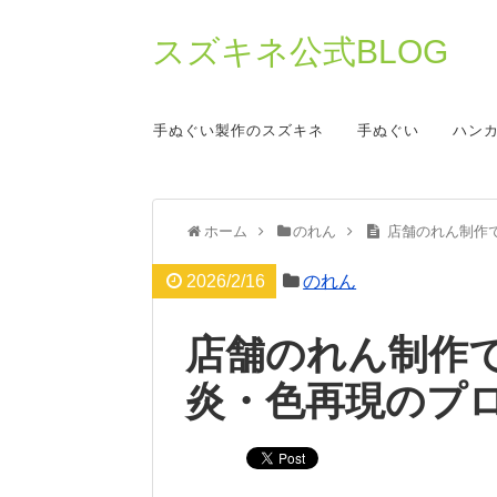
スズキネ公式BLOG
手ぬぐい製作のスズキネ
手ぬぐい
ハン
ホーム
のれん
店舗のれん制作
2026/2/16
のれん
店舗のれん制作
炎・色再現のプ