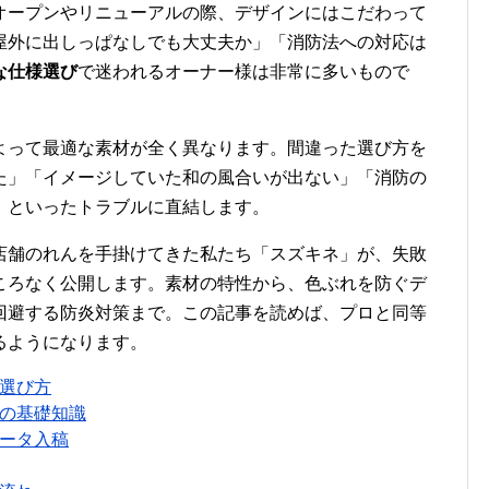
オープンやリニューアルの際、デザインにはこだわって
屋外に出しっぱなしでも大丈夫か」「消防法への対応は
な仕様選び
で迷われるオーナー様は非常に多いもので
よって最適な素材が全く異なります。間違った選び方を
た」「イメージしていた和の風合いが出ない」「消防の
」といったトラブルに直結します。
店舗のれんを手掛けてきた私たち「スズキネ」が、失敗
ころなく公開します。素材の特性から、色ぶれを防ぐデ
回避する防炎対策まで。この記事を読めば、プロと同等
るようになります。
選び方
の基礎知識
ータ入稿