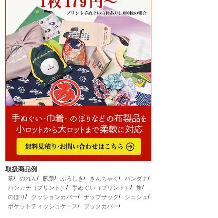
取扱商品例
幕
のれん
腕章
ふろしき
きんちゃく
バンダナ
ハンカチ（プリント）
手ぬぐい（プリント）
旗
のぼり
クッションカバー
ナップサック
シュシュ
ポケットティッシュケース
ブックカバー