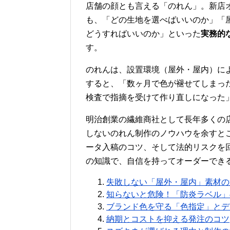
店舗の顔とも言える「のれん」。新店
も、「どの生地を選べばいいのか」「
どうすればいいのか」といった
実務的
す。
のれんは、設置環境（屋外・屋内）に
すると、「数ヶ月で色が褪せてしまっ
検査で指摘を受けて作り直しになった
明治創業の繊維商社として長年多くの
しないのれん制作のノウハウを余すと
ータ入稿のコツ、そして法的リスクを
の知識で、自信を持ってオーダーでき
失敗しない「屋外・屋内」素材の
知らないと危険！「防炎ラベル」
ブランド色を守る「色指定」とデ
納期とコストを抑える発注のコツ