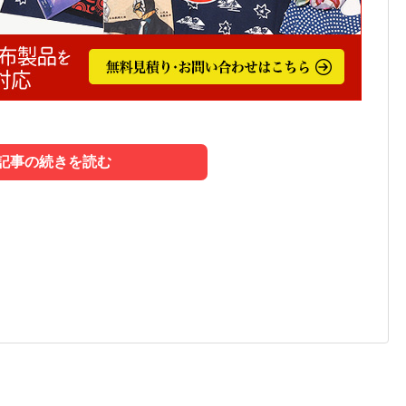
記事の続きを読む
外・屋内」素材の選び方
る「色指定」とデータ入稿
れる理由と制作の流れ
生地選び」です。デザインが良くても、生地が場所に適
と違う」
はありません。明治時代から繊維を扱ってきた専門商社
だけでなく、耐久性の問題ですぐに買い替えが必要にな
ークを持っています。
多いトラブルの一つです。ブランドカラーを正確に再現