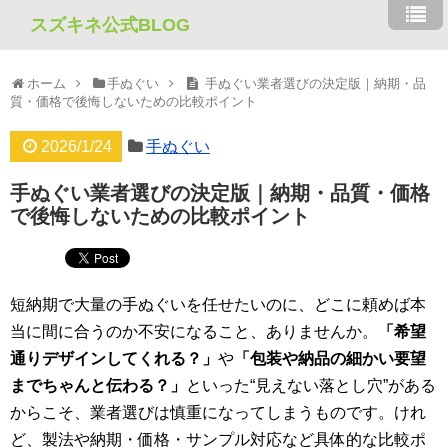
スズキネ公式BLOG
ホーム
手ぬぐい
手ぬぐい業者選びの決定版｜納期・品
質・価格で後悔しないための比較ポイント
2026/1/24
手ぬぐい
手ぬぐい業者選びの決定版｜納期・品質・価格
で後悔しないための比較ポイント
短納期で大量の手ぬぐいを任せたいのに、どこに頼めば本
当に間に合うのか不安になること、ありませんか。
「希望
通りデザインしてくれる？」
や
「包装や納品の細かい要望
までちゃんと伝わる？」
といった“見えない落とし穴”がある
からこそ、業者選びは慎重になってしまうものです。けれ
ど、製法や納期・価格・サンプル対応など具体的な比較ポ