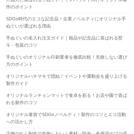
術
ンプレートが整っているかを確認しましょう。特に重要な
体的に説明してくれる業者を選びましょう。人同士の密な
作のポイント
のは「校了」の定義を握り合っておくことです。「これで
確認こそが、最良の納期管理となるのですよ。
SDGs時代のエコな記念品！企業ノベルティにオリジナル手
「入稿データが作れない」と立ち止まってしまう方も多い
進めてください」というあなたの合意が、工場の機械を動
ぬぐいが選ばれる理由
ですが、最近の業者はデザインサポートが充実していま
かす合図になります。すべてが整えば、あとはプロの技に
製法で納期もコストも激変！最適な製法の選び
手ぬぐいの名入れ注文ガイド｜粗品や記念品に喜ばれる熨
す。手書きのラフ案からプロがデータ化してくれたり、の
任せて待つだけ。一つひとつのステップを丁寧に踏んでい
方
斗・包装のコツ
し紙のレイアウトを微調整してくれたりと、専門スタッフ
くことが、最高の手ぬぐいを手にするための最短距離なの
が並走してくれるケースも多いのです。不安なことはすべ
です。
手ぬぐいのオリジナル印刷業者を徹底比較！失敗しない選び
手ぬぐいの製法には、それぞれ得意分野があります。本染
て相談してみる。それだけで仕上がりの精度は劇的に高ま
方のポイント
オリジナル手ぬぐいを製作する！ 主な作り方・種類・価格を徹底解説！
関連記事
め（注染など）は伝統的な風合いが魅力ですが、工程が多
ります。ものづくりの工程を業者と一緒に楽しむ余裕が、
手ぬぐいの生地の種類は？ 同じように見えても違う？
関連記事
オリジナルハチマキで団結！イベントや運動会を盛り上げる
く時間もかかりがちです。一方で、中ロット（500〜1,000
素晴らしい製品を生むのですよ。
製作ガイド
6．まとめ
枚）かつ短納期を目指すなら、
顔料プリント
が現実的な選
手ぬぐいの折り方を知りたい！ オリジナル製作の方法やコツも詳しく！
関連記事
択肢になります。セットアップが比較的シンプルで、納期
オリジナルランチョンマットで食卓を彩る！お店や園で喜ば
手ぬぐいを販促品として活用する3つのポイント！事例や依頼のコツも！
関連記事
が読みやすいからです。デジタルプリントなら版代不要で
れる製作のコツ
手ぬぐいの業者選びは、単なる発注作業ではなく、あなた
4．信頼できる業者の見抜き方！実績・品質
試作にも向きますが、量が増えると単価が下がりにくい性
の想いを形にするためのパートナー探しです。短納期や大
オリジナル箸袋でSDGsノベルティ！製作のコツとエコ活動
保証・国内体制で差がつく安心ポイント
質もあります。「仕上がり」と「期限」のどちらを優先す
量発注といった厳しい条件下であればこそ、表面的な価格
への活かし方
るか、業者とじっくり話し合える関係性が、最適な手ぬぐ
だけでなく、納期管理の透明性や品質保証、そして細やか
店舗のれん制作で失敗しない！素材・防炎・色再現のプロ流