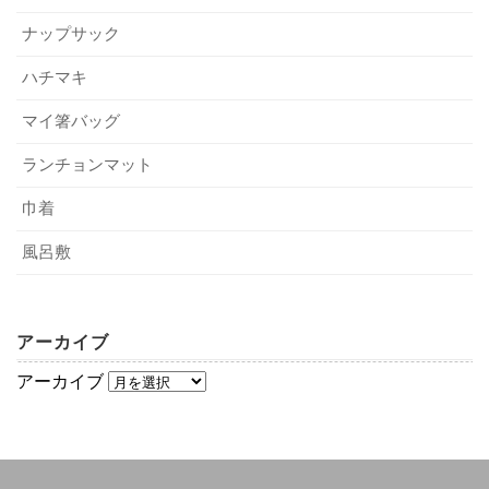
スズキネのような信頼の厚いパートナーと共に、最高の一
手ぬぐいを500枚頼むか、1,000枚頼むか。その差は単に倍
ナップサック
枚を形にしてくださいね。
の価格になるわけではありません。スクリーンプリントな
過去に自治体や老舗ブランド、大手企業の販促品を手掛け
どの場合、版代を製作枚数で割るため、ロットが増えるほ
てきた実績は、その業者が厳しい品質基準をクリアしてき
ハチマキ
出典
ど1枚あたりの単価は劇的に下がります。逆にデジタルプリ
た証拠です。また、スズキネのような
「お客様の声」
に、
マイ箸バッグ
ントは少量でも対応しやすい反面、大量発注時の割安感は
スタッフの丁寧な対応や進捗連絡の細やかさが綴られてい
スズキネ株式会社｜オリジナル手ぬぐい製作公式サイト
薄い傾向にあります。自分たちが発注したいボリュームに
るかどうかも重要です。実績事例や過去案件の写真をじっ
スズキネ株式会社｜お客様の声・製作実績
ランチョンマット
おいて、最も効率的な製法を提案してくれる業者かどうか
くり比較しましょう。本当に要望に寄り添える業者は、目
巾着
が、コストパフォーマンスを左右するのですよ。
に見えない「安心」というサービスも一緒に納品してくれ
るものなのですよ。
風呂敷
見積書のここを見逃すな！損をしないためのチ
ェック法
記事の続きを読む
アーカイブ
アーカイブ
見積書の中には、生地代・版代・印刷費以外にも、送料や
包装代、特急料金などが潜んでいます。特に
OPP個包装や
のし掛け
は、手作業のコストが大きいため、ここが基本料
金に含まれているか、オプション扱いで納期も伸びるのか