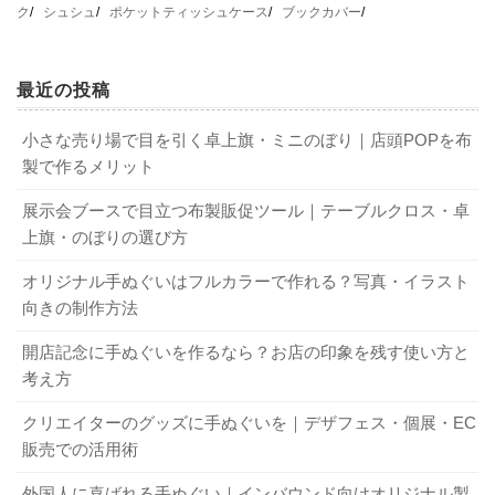
ク
シュシュ
ポケットティッシュケース
ブックカバー
の日取りは動かせません。現場でよく聞くのは「ちゃんと
確に布の上に再現するには、現物確認の手間を惜しんでは
間に合うと聞いたのに結局ギリギリになった」といった焦
いけません。
すぐに返事が欲しい！見積もり依頼の最適ルー
燥感です。大事なのは、発注日ではなく
校了（デザイン確
最近の投稿
ト
定）日
を起点に数えることです。
現物サンプルで失敗ゼロへ！色校正の真実
小さな売り場で目を引く卓上旗・ミニのぼり｜店頭POPを布
問い合わせ時の第一印象は、対応速度で決まります。見積
製で作るメリット
その納期、本当に確約できますか？見落としが
パソコンの画面上で見る色と、実際の生地に載った染料の
もり依頼をする際は、生地の仕様、色数、包装の有無、そ
ちな納期計算の落とし穴
展示会ブースで目立つ布製販促ツール｜テーブルクロス・卓
色は、空気感さえ違って見えるものです。生地の手触りや
して何より
希望納期
を端的にまとめて送りましょう。一両
上旗・のぼりの選び方
吸水性も、実物を触ってみて初めて納得できるはず。一歩
日中に担当者名付きで丁寧な返信がある業者は、進行中の
手ぬぐい製作において、発注ボタンを押した日がスタート
踏み込んで、本番と同じ機材で刷る
トラブル対応もスピーディーである可能性が高いです。返
本機校正
に対応してい
オリジナル手ぬぐいはフルカラーで作れる？写真・イラスト
向きの制作方法
ではありません。最終デザインのOKが出た瞬間からカウン
る業者なら、ほぼ間違いはありません。追加の費用や数日
事が遅い、あるいは内容が定型文ばかりの業者は、この時
トが始まります。この認識が業者とズレていると、予定し
の納期はかかりますが、それによって得られる安心感は、
点で判断材料の一つになるかもしれませんね。
開店記念に手ぬぐいを作るなら？お店の印象を残す使い方と
ていたイベントに間に合わないという悲劇が起こります。
万が一の作り直しという最大のリスクを回避するための、
考え方
作り手目線では、印刷前の微調整や色校正のやり取りが必
最も賢い投資と言えるでしょう。
スムーズ発注のカギ！必要書類と校了の定義
クリエイターのグッズに手ぬぐいを｜デザフェス・個展・EC
ず発生します。これが数日ずれるだけで、後ろの工程が雪
販売での活用術
崩式に遅れてしまうのです。短納期案件ほど、スケジュー
デザインが苦手でも安心！プロのサポート活用
発注後に慌てないために、仕様書や色指定、包装指示のテ
ル表に「校了から◯営業日」を明記し、その後の工程を具
外国人に喜ばれる手ぬぐい｜インバウンド向けオリジナル製