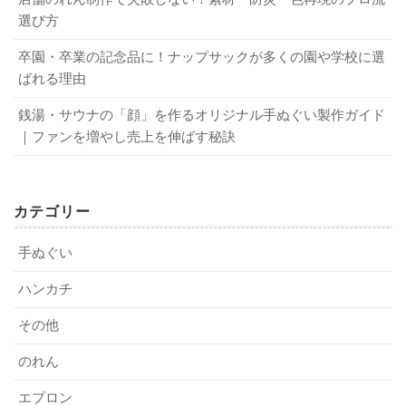
い作りには不可欠です。
最後は、その業者の「姿勢」が決め手になります。国内工
なデザインサポートの有無が重要になります。国内自社工
選び方
場での一貫生産という言葉は、単なるラベルではなく、責
場を持つ業者の強みを活かし、サンプル確認を徹底するこ
オリジナル手ぬぐいを製作する！ 主な作り方・種類・価格を徹底解説！
関連記事
任の所在が明確であることの証左なのです。
とで、後悔のないものづくりが実現できるはずです。
卒園・卒業の記念品に！ナップサックが多くの園や学校に選
手ぬぐいの生地の種類は？ 同じように見えても違う？
関連記事
ばれる理由
後悔しない手ぬぐい業者選びの3ステップ
2．見積もり条件・費用内訳で失敗しない業
銭湯・サウナの「顔」を作るオリジナル手ぬぐい製作ガイド
国内完結の安心は本物か？検品体制の見極め
者比較の新常識
優先条件（納期・包装・価格の順位）を整理し、自分
｜ファンを増やし売上を伸ばす秘訣
なりの比較表を作る
国内自社工場で一貫生産している業者なら、工程ごとのト
「結局いくらかかるの？」という疑問は、予算を預かる担
候補の業者に「校了から納品までの日数」と「追加加
ラブルに迅速に対処できます。検品一つ取っても、全数チ
当者にとって最大の関心事でしょう。枚数や仕様ごとの価
工費の内訳」を具体的に確認する
カテゴリー
ェックなのか抜き取りなのか、不良品が出た際の再製作ル
格変化、見積もり内訳の見方にはコツがあります。単価の
サンプルや実績、スタッフの対応から「もしもの時に
ールはどうなっているのか。これらを事前に書面で明記し
安さだけに目を奪われると、後から追加費用の請求に驚く
相談できる誠実さ」を見極める
手ぬぐい
ている業者は信頼に値します。「現場の人間が最後まで責
ことになりかねません。
今回お伝えした手順を実践すれば、きっと納得感のある決
ハンカチ
任を持つ」という姿勢こそが、大量注文というプレッシャ
断ができるはずです。私自身、この流れを徹底したこと
ーからあなたを解放してくれるのです。
その他
同じ枚数でも大違い！500枚・1,000枚で変わる
で、納期遅れや色味のトラブルを未然に防ぎ、お客様と喜
コストのリアル
のれん
びを分かち合えた経験が何度もあります。現場で得た安心
実績とレビューで見抜く！本当の対応力
感は、次のプロジェクトへの確信に変わっていきますよ。
エプロン