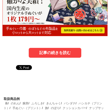
記事の続きを読む
1．納期も包装も妥協しない！3週間以内で
3．イメージ通りを叶える！サンプル・色校
5．「もう迷わない」手ぬぐい業者への問い
大量手ぬぐいを確実に仕上げる業者選びの
正・デザインサポートで後悔しない業者選
合わせ・進行管理の実践マニュアル
極意
び
いざ問い合わせるとなると、何から話せばいいか迷うこと
取扱商品例
短納期で大量の手ぬぐいを頼むとき、納期や包装の細かい
「思い描いた通りの色が出ない」というのは、オリジナル
もあります。スムーズな対応を引き出すには、情報の「渡
幕
のれん
腕章
ふろしき
きんちゃく
バンダナ
ハンカチ（プリン
違いが大きな分かれ道になるものです。展示会やイベント
製作で最も避けたいトラブルです。頭の中のイメージを正
し方」にコツがあります。
ト）
手ぬぐい（プリント）
旗
のぼり
クッションカバー
ナップサッ