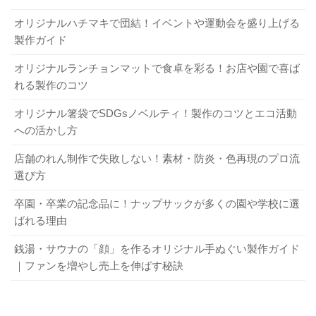
・担ぎ手
手ぬぐいの包装や納品形態も、
意外と奥が深い世界
です。
す。
文（ぶ
の実用品
オリジナルハチマキで団結！イベントや運動会を盛り上げる
用途によってOPP袋（透明な袋）や帯巻き、のし付きなど
ん）
最も一般的で安価。目が粗く薄手
製作ガイド
・大量配
仕上げ方を変えましょう。配布用は手渡しやすさや衛生面
（総理
で、乾きやすいのが特徴。
色指定と校正で“色ブレ”を防ぐ
布のノベ
を考えたいですし、記念品なら見栄えにもこだわりたいも
オリジナルランチョンマットで食卓を彩る！お店や園で喜ば
とも）
ルティ
れる製作のコツ
のです。「どう配るか」「どんな場面で使うか」をイメー
色指定や校正は、
ジして選ぶと、受け取る人にも喜ばれる一枚になります。
手ぬぐい作りで一番神経を使うところ
で
文より細い糸を使用。目が細か
・配布用
オリジナル箸袋でSDGsノベルティ！製作のコツとエコ活動
岡（お
す。DICやPANTONEといった色見本帳で近似色を選ぶとき
く、なめらか。吸水性とハリのバ
・一般的
への活かし方
手ぬぐいが切りっぱなしになっている理由は？ 2つのほつれ対処方法！
関連記事
か）
も、生地や染料による色差まで想定して業者に相談しまし
ランスが良い。
な物販用
同人グッズに手ぬぐいを製作するメリットは？ 業者への依頼方法も！
関連記事
店舗のれん制作で失敗しない！素材・防炎・色再現のプロ流
ょう。現物スワッチ（色見本の布切れ）や簡易色校、本機
選び方
6. まとめ
・高級な
色校（本番と同じ機械での試し刷り）のどれで確認する
特岡
岡よりもさらに細い糸を使用。高
物販用
か、その都度提案してもらうのが確実です。色ブレのリス
卒園・卒業の記念品に！ナップサックが多くの園や学校に選
（とく
級感があり、きめ細かく滑らかな
・大切な
クはゼロにはできませんが、業者と対話しながら一歩ずつ
お祭り手ぬぐいづくりは、
用途や現場の声をもとに生地や
ばれる理由
おか）
肌触り。
方への記
進めることが重要です。
加工法を選び、発注から納品まで一つひとつ丁寧に進める
銭湯・サウナの「顔」を作るオリジナル手ぬぐい製作ガイド
念品
ことが大切
です。品質や安全性、納期管理や包装仕様ま
｜ファンを増やし売上を伸ばす秘訣
オリジナル手ぬぐいの製作ガイド｜デザイン例から料金・納期まで徹底解説
関連記事
で、どこかひとつでも手を抜けば後悔につながります。
反応染め手ぬぐいの特徴は？ ほかの染め方との違いや活用事例を紹介！
関連記事
どれも一長一短ですが、用途や予算、納期も考えて、後悔
まずは、以下の3ステップから始めてみてください。
しない生地選びをしてほしいと思います。
4. 色落ち・色ブレを防ぐ品質管理術