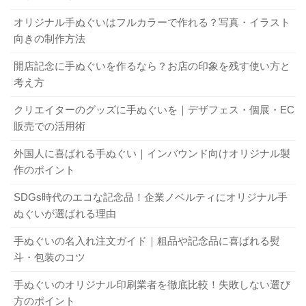
す。配布用やノベルティにするなら、持ち運びやすさやコ
定・配送条件・版代など、細かく書き出しておくことをお
る必要があります。早め早めの行動が、結局いちばんの近
オリジナル手ぬぐいはフルカラーで作れる？写真・イラスト
ストも重要になります。物販や記念用となれば、見た目の
すすめします。以前、予算内に収めるつもりが、色数のカ
道になります。
向きの制作方法
高級感やデザインの再現性が問われます。用途が違えば、
ウントが違って追加費用に慌てた経験があるかもしれませ
最適な生地や加工も変わるのが現実です。
ん。見積もり依頼は、これでもかというくらい細かく漏れ
用途をクリアに
開店記念に手ぬぐいを作るなら？お店の印象を残す使い方と
「間に合わない…」を防ぐ！特急対応・繁忙期
決めて、それに合った仕様を選ぶこと
なく伝える。そうすると、後から「こんなはずじゃなかっ
。それが手ぬぐいづ
考え方
の注意点
くりの第一歩です。
た」ということが減ります。
クリエイターのグッズに手ぬぐいを｜デザフェス・個展・EC
販売での活用術
急な追加や繁忙期の注文で「もう無理かも」と頭を抱えた
文・岡・特岡…迷わない生地選びの決定版
入稿データで泣かないために
ことが何度もあるかもしれません。ですが、
特急対応でき
外国人に喜ばれる手ぬぐい｜インバウンド向けオリジナル製
る工程がどこまでか、事前に把握しておく
と対応策が見つ
作のポイント
手ぬぐいの生地には主に「文（総理）」「岡」「特岡」と
手ぬぐいのデザインデータは、
かります。特急費や優先枠の有無も要チェックです。「無
ちょっとした確認ミスが大
SDGs時代のエコな記念品！企業ノベルティにオリジナル手
いった種類があり、どれを選ぶかで
きなトラブルにつながります
理そうだな」と思っても、まずは業者に相談してみるこ
。ベクターデータ（Illustrator
使い勝手も印象も変わ
ぬぐいが選ばれる理由
ってきます
形式など）推奨の有無や解像度、実寸、塗り足し、最小線
と。そこから打開策が生まれることもあります。
。それぞれの特徴を以下の表にまとめました。
手ぬぐいの名入れ注文ガイド｜粗品や記念品に喜ばれる熨
幅、文字のアウトライン、テンプレートの使用、著作権の
斗・包装のコツ
生地の
確認までしっかりチェックしましょう。特に注染（本染
特徴
主な用途
配布で差がつく！納品形態・包装仕様の選び方
種類
め）の場合は、染料のにじみを考慮したデザイン設計が大
手ぬぐいのオリジナル印刷業者を徹底比較！失敗しない選び
切です。確認を怠らなければ、仕上がりに自信が持てま
方のポイント