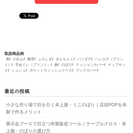
1. お祭り手ぬぐいの仕様の選び方
3. 発注ミスを防ぐ見積と入稿の鉄則
5. 納期遅れを防ぐスケジュール管理
お祭り用の手ぬぐい選びは、
発注やデータ入稿、校正の段取りを間違えると、せっかく
納期や包装は、
発注後に慌ててしまいがちなポイント
用途や使い方によって正解が
で
変わる
の手ぬぐい作りで思わぬトラブルに見舞われることもあり
す。トラブルを防ぐための工夫をお伝えします。
ものです。この章では、担ぎ手・配布・物販といっ
取扱商品例
た用途の違いから、最適な生地の選び方まで、現場で本当
ます。準備の段階から安心して進められるヒントが詰まっ
幕
のれん
腕章
ふろしき
きんちゃく
バンダナ
ハンカチ（プリン
に役立つ基準についてお話しします。
ています。
ト）
手ぬぐい（プリント）
旗
のぼり
クッションカバー
ナップサッ
納期遅れゼロへ！加工別スケジュールの逆算
ク
シュシュ
ポケットティッシュケース
ブックカバー
担ぎ手・配布・物販…用途で変わる仕様の最適
“これだけは外せない”見積もり依頼チェックリ
納期に追われる現場ほど、
工程ごとの逆算が大事になりま
最近の投稿
解
スト
す
。加工法ごとに「この日までに校了」「ここまでにデー
タ入稿」といった目安を細かく決めましょう。本染めなら2
小さな売り場で目を引く卓上旗・ミニのぼり｜店頭POPを布
お祭りで使う手ぬぐいは、
お祭り用の手ぬぐいを発注するとき、
使い道で求められる仕様が大き
見積もり依頼が雑だ
週間、プリントや反応染めなら1週間強など、おおよその目
製で作るメリット
く変わります
と後で大きな落とし穴にはまる
。担ぎ手が頭に巻いたり汗を拭ったりするな
ことがあります。数量・色
安はありますが、必ず発注先に確認してください。お祭り
展示会ブースで目立つ布製販促ツール｜テーブルクロス・卓
ら、汗をしっかり吸ってくれて肌にやさしい生地が必要で
数・サイズ・生地や加工法・包装・納期・予算・再版予
のシーズン前などの繁忙期は、さらに数日プラスして考え
上旗・のぼりの選び方