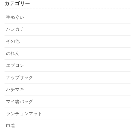
カテゴリー
手ぬぐいの使い道（担ぎ手用・配布・物販など）と希
手ぬぐいが切りっぱなしになっている理由は？ 2つのほつれ対処方法！
関連記事
色落ちや色ブレは、
お祭りの手ぬぐいづくりでよくある悩
望納期を決める。
同人グッズに手ぬぐいを製作するメリットは？ 業者への依頼方法も！
手ぬぐい
関連記事
みのひとつ
です。手に取った人が安心して使える一枚を、
用途に合わせ、生地（文・岡）や加工法（本染め・プ
2. 主要な加工法（染め方）の徹底比較
ハンカチ
一緒に目指していきましょう。
リント・反応染め）の特徴を理解し、業者に相談す
る。
その他
手ぬぐいの加工法ひとつで、
仕上がりや使い心地、納期や
数量・色数・包装仕様まで具体的に書き出して見積も
“信用を守る”お祭り手ぬぐいの品質基準と安全
のれん
リスクが大きく変わります
。ここでは、お祭りでよく使わ
り依頼する。
性
れる3つの主要な加工法（染め方）について、その特徴と弱
エプロン
こうすることで、無駄なすれ違いが減り、最適な提案やス
点を比較します。
ケジュールが組めます。お祭り手ぬぐいは、一枚一枚が思
ナップサック
お祭りの手ぬぐいには、見た目や使いやすさだけじゃな
い出になるもの。その一歩を踏み出すなら、
細かなところ
く、
品質や安全性も欠かせません
。特に汗や洗濯で色が落
ハチマキ
伝統の「本染め（注染）」
まで妥協せず、一緒に納得できる形を探してほしい
です。
ちにくいか（染色堅牢度）は重要です
【注1】
。また、肌に
マイ箸バッグ
直接触れても安心なよう、有害物質（特定芳香族アミンな
出典
注染（ちゅうせん）は、手ぬぐいの世界で
ずっと大切にさ
ど）を含まない染料が使われているかどうかも、団体の信
ランチョンマット
れてきた伝統的な加工法
です。染料を注いで染めるため、
【注1】
：「試験項目」
用を守るために必要な視点です
【注2】
【注3】
。検品時
巾着
空気をはらんだやわらかな手触りと、表裏の区別がつかな
URL：
https://www.qtec.or.jp/search/test/kenro/
に、色ブレやピンホール（小さな穴）、歪みまで細かく見