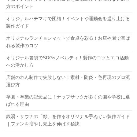
製作を依頼する前に、最も気になるのが費用や納期ですよ
A. はい、対応しております。製作枚数によって単価は変動
を選ぶべき？
方のポイント
ね。ここでは大まかな目安をご紹介します。
いたしますので、まずはお見積もりをご依頼ください。
オリジナルハチマキで団結！イベントや運動会を盛り上げる
手ぬぐいの仕上がりを大きく左右するのが「染め方」で
Q. 会社のロゴを本染めで入れることはできますか？
製作ガイド
す。それぞれの特徴を比較し、用途に合った方法を選びま
5-1. 料金の目安
A. デザインによります。本染めは細かい線や色の再現に制
しょう。
オリジナルランチョンマットで食卓を彩る！お店や園で喜ば
限があるため、ロゴのデザインによってはプリントをおす
れる製作のコツ
すめする場合がございます。まずはデザイン案をお見せく
料金は、染め方、色数、製作枚数によって大きく変動しま
ださい。
オリジナル箸袋でSDGsノベルティ！製作のコツとエコ活動
3-1. プリント手ぬぐい
す。一般的に、製作枚数が多いほど1枚あたりの単価は安く
への活かし方
なります。正確な料金は必ず見積もりで確認しましょう。
粗品に最適なオリジナル手ぬぐい！ 選ぶ理由と制作ガイド
関連記事
手ぬぐいにはどんな用途がある？ 目からウロコの活用方法25選！
関連記事
店舗のれん制作で失敗しない！素材・防炎・色再現のプロ流
生地の表面にインクを印刷する方法です。写真や細かいデ
選び方
ザイン、多色刷りも鮮やかに表現できます。
5-2. 製作可能な枚数（ロット）
まとめ
メリット：
低価格、短納期、デザインの再現性が高い。
卒園・卒業の記念品に！ナップサックが多くの園や学校に選
デメリット：
裏面は白っぽくなる、インク部分の手触りが
ばれる理由
オリジナル手ぬぐいは、作る目的やデザイン、染め方をし
業者によって最低ロット（注文可能な最小枚数）が定めら
やや硬い。
っかり考えることで、満足のいく仕上がりになります。こ
れています。数十枚から対応可能な業者もあれば、100枚以
銭湯・サウナの「顔」を作るオリジナル手ぬぐい製作ガイド
こんな方におすすめ：
コストを抑えたい、写真やイラスト
の記事で解説したポイントを押さえれば、初めての方でも
｜ファンを増やし売上を伸ばす秘訣
上からの業者もあります。作りたい枚数に対応している
を入れたい、納期を急いでいる。
安心して製作を進められるはずです。
か、事前に確認しましょう。