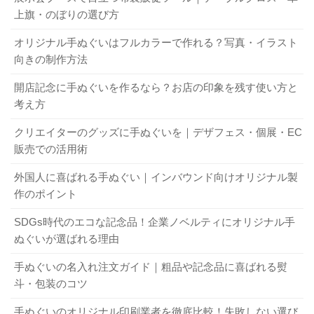
手ぬぐいの手入れと保管方法で知っておきたい3つのポイント
関連記事
上旗・のぼりの選び方
個人のお客様から企業、官公庁まで、数多くのオリジナル
2. 簡単3ステップ！オリジナル手ぬぐいの作
4-2. デザインの入稿方法
手ぬぐいを製作してまいりました。まずはお客様の「作り
オリジナル手ぬぐいはフルカラーで作れる？写真・イラスト
り方
向きの制作方法
たい」という想いをお聞かせください。
Illustratorなどの専用ソフトで作成した完全データで入稿す
開店記念に手ぬぐいを作るなら？お店の印象を残す使い方と
時代と共に用途も変化してきた！？ 手ぬぐいの歴史
関連記事
オリジナル手ぬぐい製作は、以下の3つのステップで進める
るのが基本ですが、業者によっては手書きのラフスケッチ
考え方
手ぬぐいの手入れと保管方法で知っておきたい3つのポイント
関連記事
のが基本です。まずは全体像を掴みましょう。
や画像ファイルからでも対応してくれます。
クリエイターのグッズに手ぬぐいを｜デザフェス・個展・EC
8. オリジナル手ぬぐい製作に関するよくあ
【STEP1】染め方を選ぶ：
仕上がりや予算に合わせて
スズキネでは、お客様からいただいたラフ案を基に、プロ
販売での活用術
る質問（FAQ）
「プリント」か「本染め」かを選びます。
がデザイン作成をサポートすることも可能です。デザイン
【STEP2】デザインを決める：
手ぬぐいに入れたいロ
外国人に喜ばれる手ぬぐい｜インバウンド向けオリジナル製
に不安がある方も、ぜひ一度ご相談ください。
ゴやイラスト、文字などを決めます。
作のポイント
Q. デザインの知識が全くなくても注文できますか？
【STEP3】製作会社に依頼する：
デザイン案を基に見
A. はい、可能です。スズキネでは、お客様のイメージ（手
時代と共に用途も変化してきた！？ 手ぬぐいの歴史
関連記事
SDGs時代のエコな記念品！企業ノベルティにオリジナル手
積もりを取り、製作を依頼します。
手ぬぐいの手入れと保管方法で知っておきたい3つのポイント
関連記事
書きの絵や写真など）を基に、弊社でデザインデータを作
ぬぐいが選ばれる理由
成するサポートも行っておりますので、お気軽にご相談く
5. 気になる料金・ロット（製作枚数）・納
粗品に最適なオリジナル手ぬぐい！ 選ぶ理由と制作ガイド
関連記事
手ぬぐいの名入れ注文ガイド｜粗品や記念品に喜ばれる熨
ださい。
手ぬぐいにはどんな用途がある？ 目からウロコの活用方法25選！
関連記事
期について
斗・包装のコツ
Q. 少ない枚数でも製作できますか？
3. 【徹底比較】プリントと本染め、どちら
手ぬぐいのオリジナル印刷業者を徹底比較！失敗しない選び