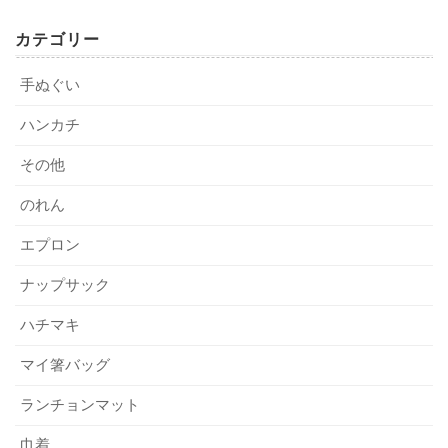
スズキネでは、お客様一人ひとりのご要望に寄り添い、世
カテゴリー
3-2. 本染め手ぬぐい
界に一つだけのオリジナル手ぬぐい作りを全力でサポート
5-3. 完成までの期間（納期）
いたします。ご相談、お見積もりは無料ですので、まずは
手ぬぐい
糸の一本一本を染め上げる、伝統的な製法です。生地の裏
お気軽にお問い合わせください。
デザイン確定後、おおよその納期は以下の通りです。
ハンカチ
までインクが染み渡り、独特の風合いと高級感が生まれま
プリント：
約2～3週間
▼お電話または専用フォームからお気軽にご相談ください
す。
その他
本染め：
約3～4週間
▼
メリット：
高級感がある、裏表なく柄が見える、柔らかな
イベントなどで使用日が決まっている場合は、余裕を持っ
【スズキネ】無料相談・お見積もりはこちら
のれん
手触り。
たスケジュールで依頼することが重要です。
デメリット：
プリントより高価、納期が長い、細かいデザ
エプロン
インは苦手。
粗品に最適なオリジナル手ぬぐい！ 選ぶ理由と制作ガイド
関連記事
ナップサック
手ぬぐいにはどんな用途がある？ 目からウロコの活用方法25選！
関連記事
こんな方におすすめ：
本格的な手ぬぐいを作りたい、贈答
品など質にこだわりたい、シンプルなデザイン。
ハチマキ
6. 失敗しない！オリジナル手ぬぐい製作会
社の選び方
マイ箸バッグ
記事の続きを読む
ランチョンマット
大切なオリジナル手ぬぐい作りを任せる会社は、慎重に選
びたいものです。以下のポイントをチェックしましょう。
巾着