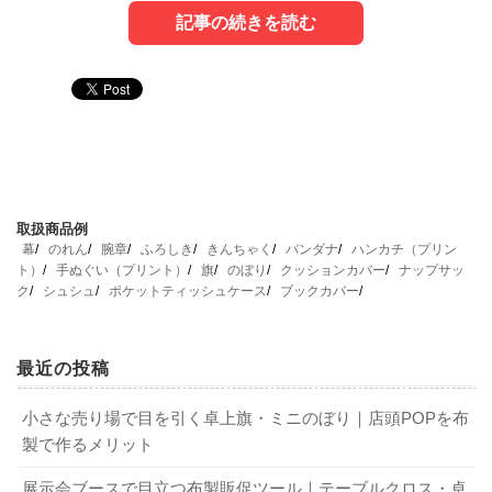
記事の続きを読む
1. オリジナル手ぬぐいの魅力と活用シーン
4. 初めてでも安心！オリジナル手ぬぐいの
7. オリジナル手ぬぐい製作なら創業100年の
デザイン作成ガイド
「スズキネ」へ
名入れやオリジナルデザインの手ぬぐいは、アイデア次第
「デザインの知識がない…」という方もご安心ください。
「どこに頼めばいいか分からない」とお悩みでしたら、ぜ
でさまざまなシーンで活躍します。吸水性・速乾性に優
取扱商品例
デザイン作成にはいくつかポイントがあります。
ひ私たちスズキネにご相談ください。
れ、実用的な点も喜ばれるポイントです。
幕
のれん
腕章
ふろしき
きんちゃく
バンダナ
ハンカチ（プリン
ト）
手ぬぐい（プリント）
旗
のぼり
クッションカバー
ナップサッ
創業100年の確かな実績と品質：
長年培ってきた技術
記念品・贈答品として：
結婚式の引き出物、企業の周
ク
シュシュ
ポケットティッシュケース
ブックカバー
で、お客様のイメージを形にします。
4-1. デザイン作成時のポイント
年記念品、卒業・卒団記念など
プリント・本染めの両方に対応：
ご予算やデザインに
チーム・団体グッズとして：
お祭り、学園祭、スポー
合わせ、最適なプランをご提案します。
ツチーム、部活動の応援グッズなど
最近の投稿
企業のロゴやチーム名を入れる、イベントの日付やメッセ
親身なデザインサポート：
手書きのラフ案からでも
販売用・ノベルティとして：
アーティスト・イベント
ージを入れるなど、手ぬぐいを作る「目的」を明確にする
小さな売り場で目を引く卓上旗・ミニのぼり｜店頭POPを布
OK！専門スタッフが丁寧にサポートします。
物販、店舗のオリジナル商品、企業の販促品など
ことが大切です。また、手ぬぐいは横長なので、その形状
製で作るメリット
ご予算に合わせた柔軟な提案：
低価格・高品質なオリ
時代と共に用途も変化してきた！？ 手ぬぐいの歴史
を活かしたデザインを考えると良いでしょう。
関連記事
ジナル手ぬぐい製作が可能です。
展示会ブースで目立つ布製販促ツール｜テーブルクロス・卓