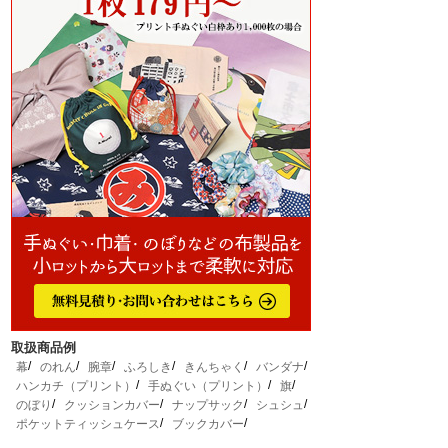
取扱商品例
幕
のれん
腕章
ふろしき
きんちゃく
バンダナ
ハンカチ（プリント）
手ぬぐい（プリント）
旗
のぼり
クッションカバー
ナップサック
シュシュ
ポケットティッシュケース
ブックカバー