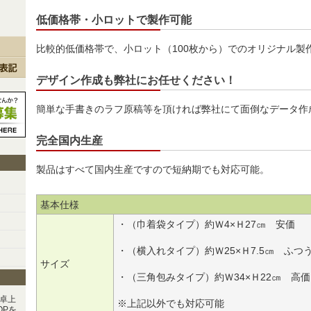
低価格帯・小ロットで製作可能
比較的低価格帯で、小ロット（100枚から）でのオリジナル製
デザイン作成も弊社にお任せください！
簡単な手書きのラフ原稿等を頂ければ弊社にて面倒なデータ作
完全国内生産
製品はすべて国内生産ですので短納期でも対応可能。
基本仕様
・（巾着袋タイプ）約Ｗ4×Ｈ27㎝ 安価
・（横入れタイプ）約Ｗ25×Ｈ7.5㎝ ふつ
サイズ
・（三角包みタイプ）約Ｗ34×Ｈ22㎝ 高価
卓上
※上記以外でも対応可能
OPを