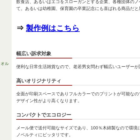
飲食店、あるいはエコをスローガンとする企業、各種団体のノ
て。あるいは幼稚園、保育園の卒業記念にも喜ばれる商品だと
⇒
製作例はこちら
幅広い訴求対象
タオル
便利な日常生活雑貨なので、老若男女問わず幅広いユーザーが
高いオリジナリティ
全面が印刷スペースでありフルカラーでのプリントが可能なの
デザイン性がより高くなります。
コンパクトでエコロジー
メール便で送付可能なサイズであり、100％木綿製なので環境
ノベルティにピッタリです。