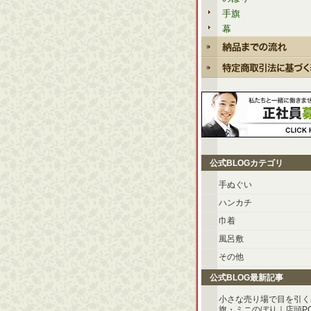
手旗
幕
公式BLOGカテゴリ
手ぬぐい
ハンカチ
巾着
風呂敷
その他
公式BLOG最新記事
小さな売り場で目を引く
旗・ミニのぼり｜店頭P