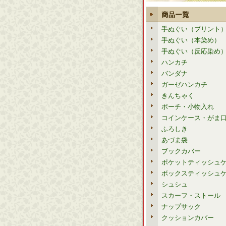
手ぬぐい（プリント
手ぬぐい（本染め）
手ぬぐい（反応染め
ハンカチ
バンダナ
ガーゼハンカチ
きんちゃく
ポーチ・小物入れ
コインケース・がま
ふろしき
あづま袋
ブックカバー
ポケットティッシュ
ボックスティッシュ
シュシュ
スカーフ・ストール
ナップサック
クッションカバー