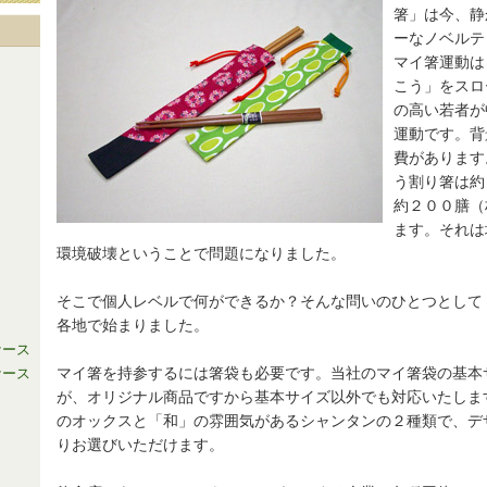
箸」は今、静
ーなノベルテ
マイ箸運動は
）
こう」をスロ
の高い若者が
）
運動です。背
費があります
う割り箸は約
約２００膳（
ます。それは
環境破壊ということで問題になりました。
口
そこで個人レベルで何ができるか？そんな問いのひとつとして
各地で始まりました。
ケース
マイ箸を持参するには箸袋も必要です。当社のマイ箸袋の基本
ケース
が、オリジナル商品ですから基本サイズ以外でも対応いたしま
のオックスと「和」の雰囲気があるシャンタンの２種類で、デ
りお選びいただけます。