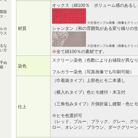
オックス（綿100％ ボリューム感のある
製販
ス・
※生地サンプル画像（画像をクリッ
材質
シャンタン（和の雰囲気がある変り織りの
ルカ
ラス
るな
※生地サンプル画像（画像をクリッ
い方
※
全て綿100％の素材です。
スクリーン染色（色数によりお値段が異な
手ぬ
染色
展・
フルカラー染色（写真画像でも印刷可能）
（巾着袋タイプ）上部色ヒモ二本通し
（横入れタイプ）色ヒモ縫付・木玉付
（三角包みタイプ）片側折返し縫製・色ヒ
仕上
※ヒモ色選択可
（レッド、ブルー、ブラック、グレー、グ
ロー、オレンジ、ブラウン、ダークグリー