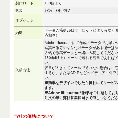
製作ロット
100個より
包装
台紙 + OPP袋入
オプション
データ入稿約25日間（ロットにより異なり
納期
応相談）
Adobe Illustratorにて作成のデータでお
写真画像等の貼り付けデータがある場合はAdobe
方式で原稿データと一緒に入稿してくださ
150dpi以上）メールで送れる容量であれ
い。
容量が大きくてメールで送れない場合は、
入稿方法
するか、またはCD-Rなどのメディアに保
い。
※簡単なデザインでしたら弊社にてサービ
ます。
※Adobe Illustratorの雛形をご用意
注文の際に弊社営業担当まで申しつけくだ
当社の価格について