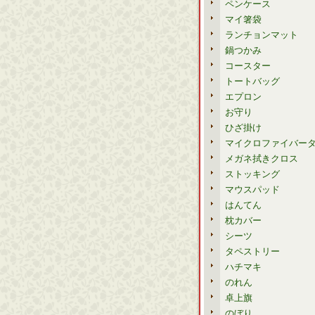
ペンケース
マイ箸袋
ランチョンマット
鍋つかみ
コースター
トートバッグ
エプロン
お守り
ひざ掛け
マイクロファイバー
メガネ拭きクロス
ストッキング
マウスパッド
はんてん
枕カバー
シーツ
タペストリー
ハチマキ
のれん
卓上旗
のぼり