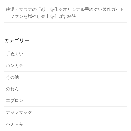
結婚祝いのお返しは名入れギフトが一番！ オーダーのコツと注意点！
関連記事
う。
オリジナルのランチクロスを作成するメリットは？ 製作時のポイントを解説！
関連記事
銭湯・サウナの「顔」を作るオリジナル手ぬぐい製作ガイド
｜ファンを増やし売上を伸ばす秘訣
4．オリジナルストッキングでよくある質問
2-1．小ロットでも対応可能か？
オリジナルストッキングに関する質問を集めました。
カテゴリー
オリジナルストッキングには、必要最小限だけ製作したい
Q．野球のストッキングもオリジナル製作ができるのか？
というニーズもあります。必要な枚数を確認し、小ロット
手ぬぐい
A．はい、できます。「野球 ストッキング オリジナル」
でも対応可能かどうかを、事前の見積もりで聞いてみまし
ハンカチ
とインターネットで検索すると、製作を請け負う業者を探
ょう。
すことができるでしょう。
その他
Q．デザインを自分で作成できない場合はどうすべきか？
2-2．納得できるデザインであること
のれん
A．
スズキネ
では、手書きのラフからデータを起こすことが
エプロン
できます。また、簡単なデザインであれば、サービスで作
オリジナルストッキングを作るのですから、納得できるデ
成できるため、デザインでお困りの方はご相談ください。
ナップサック
ザインが完成してから依頼することが大切です。いくつか
の案を出し、全員の意見をあらかじめ取りまとめておきま
Q．急ぎの場合は短期納品も可能か？
ハチマキ
しょう。自分なりにデザインできない場合は、業者にデザ