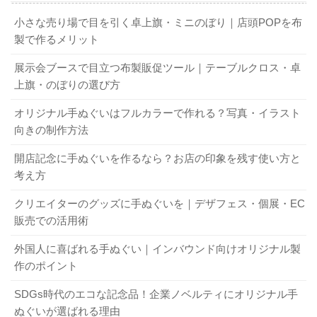
することが大切です。高品質な印刷技術だけでなく、小ロ
こだわりを持って探す方もいるでしょう。また、通勤や通
小さな売り場で目を引く卓上旗・ミニのぼり｜店頭POPを布
ットにも対応してもらえるだけでなく、低価格を実現して
学で使う機会が多いのも特徴です。
製で作るメリット
いるなど、さまざまなサービスが充実しています。
スズキ
展示会ブースで目立つ布製販促ツール｜テーブルクロス・卓
ネ
は、オリジナル製作に力を入れており、10枚から製作が
上旗・のぼりの選び方
1-2．オリジナルストッキングの魅力は個性を
可能です。お気軽にお問い合わせください。
アピールできること
オリジナル手ぬぐいはフルカラーで作れる？写真・イラスト
向きの制作方法
3-2．オリジナルストッキングの依頼から製作
伊勢丹など百貨店や下着ショップで販売されているストッ
開店記念に手ぬぐいを作るなら？お店の印象を残す使い方と
までの流れ
キングは似たようなものが多く、好みを反映したものを選
考え方
ぶのは難しい場合があります。特に、イベントやファンク
クリエイターのグッズに手ぬぐいを｜デザフェス・個展・EC
オリジナルストッキングは、以下の流れに沿って製作を行
ラブなどの集まりに参加する方は、人と違うものを着用し
販売での活用術
います。
たいというニーズが高いものです。オリジナル製作では、
自分の個性や希望を反映したデザインを取り入れることが
外国人に喜ばれる手ぬぐい｜インバウンド向けオリジナル製
スズキネ
の
見積もりフォーム
より問い合わせ（電話・
できるのが魅力でしょう。
作のポイント
ファックスでも可能）
担当者からの連絡を待つ
SDGs時代のエコな記念品！企業ノベルティにオリジナル手
製作内容について打ち合わせ（ロット数・デザイン・
ぬぐいが選ばれる理由
1-3．オリジナルストッキングを活用できるシ