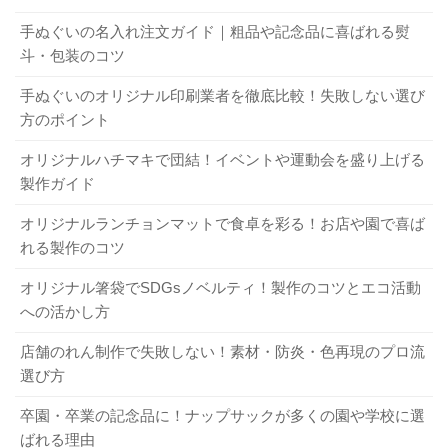
用途・納期など）
ーンとは？
手ぬぐいの名入れ注文ガイド｜粗品や記念品に喜ばれる熨
正式な見積もりを出してもらう
斗・包装のコツ
デザインデータを送付して発注
普段の生活では、ベーシックな色味のものが好まれます。
希望者は校正で仕上がりを確認する
手ぬぐいのオリジナル印刷業者を徹底比較！失敗しない選び
しかし、サークル・イベントでは、人より個性をアピール
方のポイント
印刷開始
することができる機会であるため、オリジナルストッキン
納品
オリジナルハチマキで団結！イベントや運動会を盛り上げる
グで人と差をつけることができるでしょう。また、記念品
製作ガイド
や販促物として活用すれば、企業や団体への広報効果も上
3-3． 無料見積もりを利用して業者を比較する
がります。場所を取らないので、販促物として気軽に配布
オリジナルランチョンマットで食卓を彩る！お店や園で喜ば
こと
できるのもメリットです。
れる製作のコツ
泉州タオルと今治タオルの違いは？ それぞれの特徴を知ろう！
オリジナル箸袋でSDGsノベルティ！製作のコツとエコ活動
関連記事
業者の質はさまざまです。また、サービス内容や納期など
オリジナルランチョンマットのメリットは？ お店の宣伝にも使える？
への活かし方
関連記事
も異なります。無料見積もりを利用し、業者を比較してか
2．オリジナルストッキングの製作前に確認
店舗のれん制作で失敗しない！素材・防炎・色再現のプロ流
ら決めましょう。問い合わせ時の対応や丁寧さなどにも目
選び方
すべきこと
を向け、安心して依頼できるところを選ぶことが大切で
す。
卒園・卒業の記念品に！ナップサックが多くの園や学校に選
製作を依頼する前に、いくつかの点を確認しておきましょ
ばれる理由