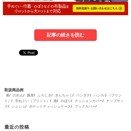
記事の続きを読む
1．オリジナルストッキングの魅力
3．オリジナルストッキングの製作方法
オリジナルストッキングの人気や、どんな場合に適してい
オリジナルストッキングの製作を依頼する業者の選び方
るのかなどを見ていきましょう。
や、製作の流れなどをご紹介します。
取扱商品例
幕
のれん
腕章
ふろしき
きんちゃく
バンダナ
ハンカチ（プリン
ト）
手ぬぐい（プリント）
旗
のぼり
クッションカバー
ナップサッ
1-1．ストッキングは女性に人気が高い
3-1．オリジナル製作の実績が豊富な業者を選
ク
シュシュ
ポケットティッシュケース
ブックカバー
ぶこと
ストッキングは、主に女性が使うものです。薄くて暖か
最近の投稿
オリジナルストッキングの製作は、実績豊富な業者に依頼
く、きれいな足元にしてくれるため、色選びや薄さなどに