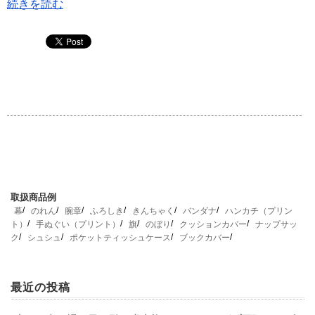
続きを読む
取扱商品例
幕
のれん
腕章
ふろしき
きんちゃく
バンダナ
ハンカチ（プリン
ト）
手ぬぐい（プリント）
旗
のぼり
クッションカバー
ナップサッ
ク
シュシュ
ポケットティッシュケース
ブックカバー
最近の投稿