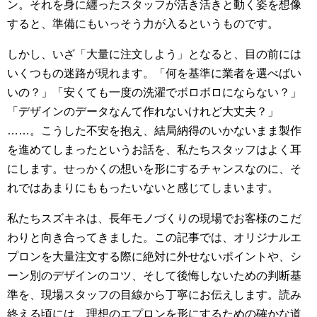
ン。それを身に纏ったスタッフが活き活きと動く姿を想像
すると、準備にもいっそう力が入るというものです。
しかし、いざ「大量に注文しよう」となると、目の前には
いくつもの迷路が現れます。「何を基準に業者を選べばい
いの？」「安くても一度の洗濯でボロボロにならない？」
「デザインのデータなんて作れないけれど大丈夫？」
……。こうした不安を抱え、結局納得のいかないまま製作
を進めてしまったというお話を、私たちスタッフはよく耳
にします。せっかくの想いを形にするチャンスなのに、そ
れではあまりにももったいないと感じてしまいます。
私たちスズキネは、長年モノづくりの現場でお客様のこだ
わりと向き合ってきました。この記事では、オリジナルエ
プロンを大量注文する際に絶対に外せないポイントや、シ
ーン別のデザインのコツ、そして後悔しないための判断基
準を、現場スタッフの目線から丁寧にお伝えします。読み
終える頃には、理想のエプロンを形にするための確かな道