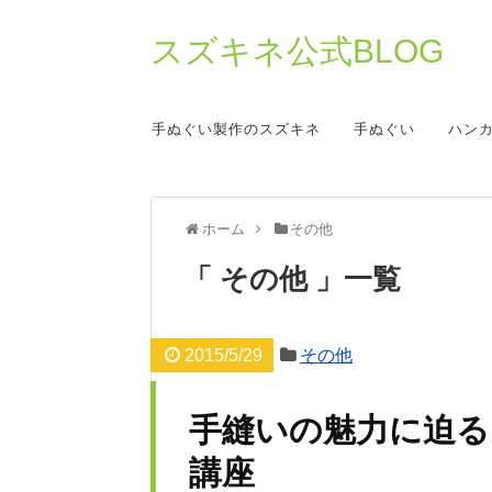
スズキネ公式BLOG
手ぬぐい製作のスズキネ
手ぬぐい
ハン
ホーム
その他
その他
一覧
2015/5/29
その他
手縫いの魅力に迫る
講座