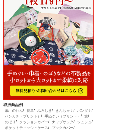
取扱商品例
幕
のれん
腕章
ふろしき
きんちゃく
バンダナ
ハンカチ（プリント）
手ぬぐい（プリント）
旗
のぼり
クッションカバー
ナップサック
シュシュ
ポケットティッシュケース
ブックカバー