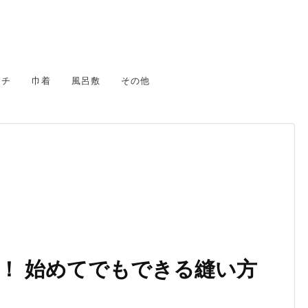
カチ
巾着
風呂敷
その他
！ 始めてでもできる縫い方