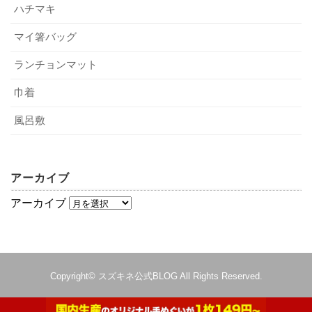
ハチマキ
それは皮脂やよだれなのです。
洗濯は週に1～2度しかしないという場合は、手洗いしてみ
睡眠中のよだれというと、赤ちゃんや子どもが流すイメー
てください。
マイ箸バッグ
ジですが、大人でも口があけばよだれが出ます。
ランチョンマット
また、枕カバーは頭を直接つけるものです。
いくら髪の毛があるからといっても、皮脂がつきやすいで
巾着
しょう。
風呂敷
皮脂は、毛穴から出る油分です。
オイリーな肌の方は皮脂も多い傾向にあります。
また、皮脂は世代臭という年齢別に異なる悪臭の原因にも
アーカイブ
なるでしょう。
アーカイブ
3-2．枕カバーに付いたしつこい汚れと臭いの
落とし方とは？
Copyright©
スズキネ公式BLOG
All Rights Reserved.
枕カバーに付いた臭いも汚れも、すぐに洗濯をすれば落ち
ます。