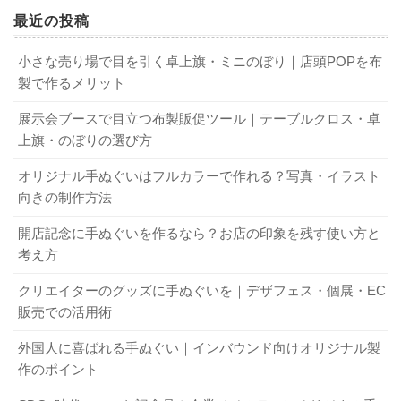
れるでしょう。
ですから、ときおり枕も洗濯しましょう。
最近の投稿
頭皮にかいた汗は、そのまま枕カバーに吸い取られます。
ただし、枕には洗える素材と洗えない素材があります。
つまり、枕カバーは寝るたびに汗を吸いこみ続けているの
今自分が使っている枕がどちらになるかは、タグを見て確
小さな売り場で目を引く卓上旗・ミニのぼり｜店頭POPを布
です。
認しましょう。
製で作るメリット
私たちは、一度着た服はウールやシルクなどの特殊な素材
もし、枕が洗えるならば洗濯ネットに入れて同じように洗
展示会ブースで目立つ布製販促ツール｜テーブルクロス・卓
を除いて毎回洗濯するでしょう。
濯をしてください。
上旗・のぼりの選び方
しかし、枕カバーを毎日洗濯するという方はほとんどいま
汚れが激しかったり臭いが強い場合は、枕カバーと同じよ
オリジナル手ぬぐいはフルカラーで作れる？写真・イラスト
せん。
うにつけおき洗いをしたり、酵素系の漂白剤を使いましょ
向きの制作方法
前述したように、よくて週に1回。
う。
あまり気を使わない方ならば、月に1度洗えばよい方という
また、枕は厚みがあるので乾くまでに時間がかかります。
開店記念に手ぬぐいを作るなら？お店の印象を残す使い方と
方もいるでしょう。
ですから、枕を洗う場合は早めに行ってください。
考え方
布地についた汗は酸化して独特な臭いを発生させます。
枕が洗えない素材の場合も。陰干しをするだけで違いま
クリエイターのグッズに手ぬぐいを｜デザフェス・個展・EC
真夏の夕方、服が臭うという経験をした方も多いでしょ
す。
販売での活用術
う。
そのときに、布用の除菌消臭スプレーを使えば効果的で
外国人に喜ばれる手ぬぐい｜インバウンド向けオリジナル製
枕カバーに付いた臭いもそれと同じです。
す。
作のポイント
しかも、時間がたつほど臭いは取れにくくなるでしょう。
洗えない素材の枕の代表格として、そばからや低反発のウ
レタン枕があります。