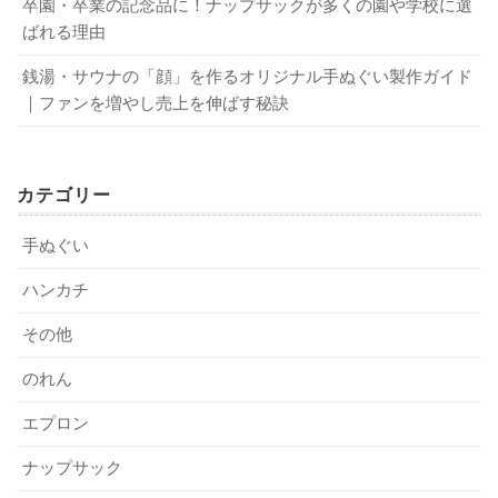
卒園・卒業の記念品に！ナップサックが多くの園や学校に選
ましょう。
ツでしょう。
ばれる理由
しかし、それ以外はあまり洗濯をするというイメージがな
クッションの洗濯方法は？ 素材によって洗い方を変えよう！
関連記事
い方もいると思います。
銭湯・サウナの「顔」を作るオリジナル手ぬぐい製作ガイド
思い出に残る卒団記念品を作りたい！ 選び方のポイントとアイデア5つ
関連記事
前述したように、枕カバーは寝具の中でもシーツより汚れ
｜ファンを増やし売上を伸ばす秘訣
3．臭いや汚れがついてしまった枕カバーの
やすいものです。
洗い方とは？
さらに、冬は寒いですが布団は暖かいものを使うので、汗
が出る量はそれほど変わりありません。
カテゴリー
また、電気毛布やあんか、湯たんぽなどを使っている方
枕カバーは、基本的に洗濯機で丸洗いできます。
手ぬぐい
は、夏よりも汗をかく可能性もあります。
しかし、何ともいえない臭いやシミのような汚れがついて
ですから、冬だからといって洗濯を怠らないようにしてく
しまったものはどうやって洗濯すればよいのでしょうか？
ハンカチ
ださい。
この項ではその方法をご紹介します。
その他
頻繁に洗濯さえしていれば、枕カバーが臭うことも汚れる
こともありません。
のれん
3-1．枕カバーについた汚れの正体とは？
毎日はちょっとという方でも週1回以上は洗濯をしましょ
エプロン
う。
前項で、枕に付いた臭いの正体をご紹介しました。
薄手の枕カバーならば、手洗いでも十分に汚れが落とせま
ナップサック
では、枕に付いた汚れの正体とはなんでしょうか？
す。