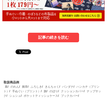
記事の続きを読む
1．枕カバーの臭いの元とは？
4．枕もお手入れをしよう
枕カバーは、枕を汚れから守るために付けるものです。
さて、枕カバーはそれほどぶ厚いものではありません。
「枕ってそんなに汚れるもの？」と思うかもしれません。
長年洗濯をしていなかった場合は、枕にまで汚れが染みと
取扱商品例
実は頭皮、というのは私たちが考えている以上に汚れを出
おっていることもあるでしょう。
幕
のれん
腕章
ふろしき
きんちゃく
バンダナ
ハンカチ（プリン
すものなのです。
このような場合は、いくら洗濯をしても臭いが取れませ
ト）
手ぬぐい（プリント）
旗
のぼり
クッションカバー
ナップサッ
ク
シュシュ
ポケットティッシュケース
ブックカバー
私たちは、睡眠中に汗をかきます。
ん。
体からも汗をかきますが、パジャマがある程度吸水してく
特に、10代の皮脂の臭いは強烈です。