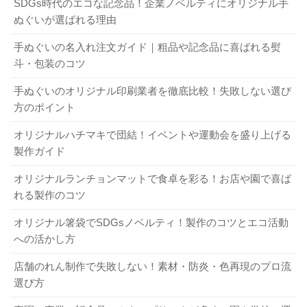
SDGs時代のエコな記念品！企業ノベルティにオリジナル手
オリジナルブックカバーを作って差をつけよう！ 製作のポイントを徹底解説
関連記事
どちらもタグに「洗濯はしないでください」と書かれてい
ぬぐいが選ばれる理由
洗濯で色移りが起こる原因は？ 注意点や発生したときの対処法
関連記事
るでしょう。
手ぬぐいの名入れ注文ガイド｜粗品や記念品に喜ばれる熨
2．消臭除菌スプレーでは限界がある？
ですから、枕カバーの汚れや臭いが強い方の場合は、この
斗・包装のコツ
ような素材の枕を使わない方が、清潔さをたもてます。
なお、髪を洗ってそのまま乾かさずに寝てしまうと、より
今は、洗えない布地を洗濯する代わりに消臭除菌スプレー
手ぬぐいのオリジナル印刷業者を徹底比較！失敗しない選び
方のポイント
臭いが強くなる傾向にあるのです。
をかける、という人も多いと思います。
注意しましょう。
しかし、消臭除菌スプレーの力には限界があるのです。
オリジナルハチマキで団結！イベントや運動会を盛り上げる
それに、洗えない布地の代表格である布張りのソファーに
製作ガイド
オリジナルブックカバーを作って差をつけよう！ 製作のポイントを徹底解説
関連記事
毎日頭をつけて長時間寝る、という方はいないでしょう。
洗濯で色移りが起こる原因は？ 注意点や発生したときの対処法
関連記事
オリジナルランチョンマットで食卓を彩る！お店や園で喜ば
また、子どもや赤ちゃんは特に頭皮に汗をかきやすいで
れる製作のコツ
5．おわりに
す。
子どもは寝相が悪いですから、きっちり頭を枕に乗せて朝
オリジナル箸袋でSDGsノベルティ！製作のコツとエコ活動
まで寝ているという人は少ないでしょう。
いかがでしたか？
への活かし方
しかし、そのような枕もいつまでもきれいというわけでは
今回は、枕カバーの正しい洗濯の方法についてご紹介しま
店舗のれん制作で失敗しない！素材・防炎・色再現のプロ流
ありません。
した。
選び方
枕カバーは洗える素材でできていますから、こまめに洗い
寝具の洗濯というと、まず真っ先に思い出されるのがシー