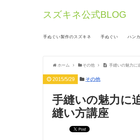
スズキネ公式BLOG
手ぬぐい製作のスズキネ
手ぬぐい
ハン
ホーム
その他
手縫いの魅力に
2015/5/29
その他
手縫いの魅力に
縫い方講座