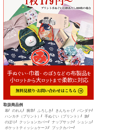
取扱商品例
幕
のれん
腕章
ふろしき
きんちゃく
バンダナ
ハンカチ（プリント）
手ぬぐい（プリント）
旗
のぼり
クッションカバー
ナップサック
シュシュ
ポケットティッシュケース
ブックカバー