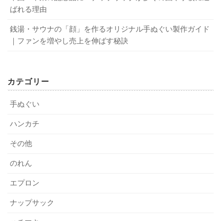
が、男性用と女性用で同じデザインでも配色をかえるとい
作るならば使えるものを」と考える方が多いのでしょう。
ばれる理由
うほうほうもあります。
実用的なものが選ばれることが多いです。
銭湯・サウナの「顔」を作るオリジナル手ぬぐい製作ガイド
人気があるものをあげると
｜ファンを増やし売上を伸ばす秘訣
マグカップやタンブラー
消耗品を選んでもいいんですね。
時計
ペン立て
カテゴリー
ランチョンマット
手ぬぐい
ペンケース
ハンカチ
などです。しかし、いくら実用的なものでも、学校の名前
が中央に大きく印刷されていたり、クラスメートの写真が
その他
はい。ただ、記念品ですから長く使
プリントされているもの、というのは何となく使いにくい
えるものがいいでしょう。
のれん
もの。
エプロン
また、時計やマグカップなどは、どの家庭にもすでにある
ものです。「今使っているものが壊れたら使おう」としま
ナップサック
手旗もオリジナルで勝負！ 販促品や記念品に最適な理由は？
関連記事
い込んでいたるうちに使う機会がなくなったというものも
オリジナルポーチ製作は100個からできる！ 作成や印刷についてご紹介
関連記事