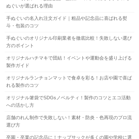
れた人間関係がすぐに切れてしまうわけでもありません。
ぬぐいが選ばれる理由
卒業記念品がなくなれば、学校生活をしのぶものが何もな
手ぬぐいの名入れ注文ガイド｜粗品や記念品に喜ばれる熨
くなってしまうわけではないのです。ですから、消耗品を
斗・包装のコツ
送ってもなんの問題もありません。何が何でも「長く使え
手ぬぐいのオリジナル印刷業者を徹底比較！失敗しない選び
るもの、思い出に残るもの」にこだわり過ぎなくても大丈
方のポイント
はい。いろいろなオリジナルグッズ
夫。実用性がある消耗品というとボールペンやえんぴつな
が作れるようになりました。
どの文具もおすすめです。
オリジナルハチマキで団結！イベントや運動会を盛り上げる
製作ガイド
オリジナルランチョンマットで食卓を彩る！お店や園で喜ば
3-3．男女区別なく使えるものを選ぶ
れる製作のコツ
結婚や出産などの内祝いに何を選びますか？選び方のポイントを紹介！
関連記事
オリジナル風呂敷の製作方法を解説！ 作るメリットやデザインのコツは？
関連記事
オリジナル箸袋でSDGsノベルティ！製作のコツとエコ活動
オリジナルの卒業記念品を作る際、あまりかわいらしいデ
への活かし方
ザインにしすぎると、男性は使いにくいです。逆に青や黒
2．もらって嬉しい卒業記念品は？
などを多用したデザインにすると女性は少し使いにくいで
店舗のれん制作で失敗しない！素材・防炎・色再現のプロ流
しょう。デザインをする場合は男女どちらでも使いやすい
選び方
卒業記念品はあくまでも思い出の品なのですから、実用的
ものになるように心がけましょう。また、少し面倒です
なものでも装飾的なものでも構いません。しかし「どうせ
卒園・卒業の記念品に！ナップサックが多くの園や学校に選