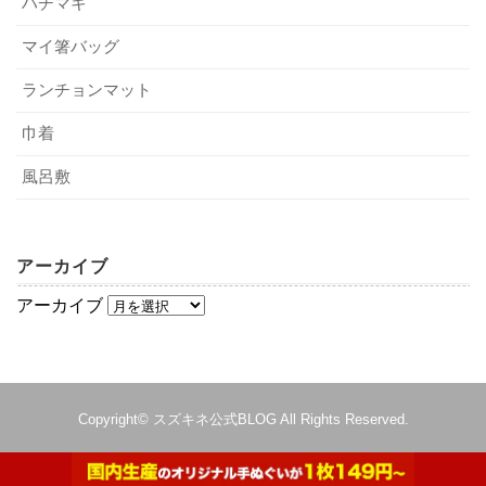
ハチマキ
少なくないでしょう。ですから、実用的な卒業記念品を贈
4．オリジナルデザインの卒業記念品を作る
るならば「何枚あっても困らないもの」や「使いやすいデ
マイ箸バッグ
方法
ザインのもの」を送るのが一番なのです。そう考えると、
ランチョンマット
マグカップや時計よりも、ハンカチやランチョンマット、
巾着のようなもののほうが喜ばれるでしょう。
巾着
では最後に、オリジナルデザインの卒業記念品を作る方法
をご紹介します。今は、インターネットで簡単に製作する
風呂敷
こともできるのです。
実用性があるもののほうが喜ばれ
るんですね。
アーカイブ
4-1．生徒たちが自分で作る
アーカイブ
小学校で多く取り入れられているやり方です。共通のキッ
トを購入し、生徒たちが自分で好きなデザインをします。
自分で作るという行為そのものが、卒業の思い出になると
はい。また、使いやすいデザインに
Copyright©
スズキネ公式BLOG
All Rights Reserved.
いうことで、楽しんでいる子供も多いでしょう。作られる
することも大切です。
ものは、マグカップやハンカチなど子供でもデザインがし
やすいものが大半です。中には校歌のオルゴールを作り、