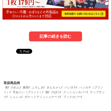
記事の続きを読む
1．卒業記念品とは？
3．卒業記念品を選ぶコツ
卒業記念品とは、文字通り「卒業おめでとう」という気持
では、創業記念品を選ぶコツのようなものはあるのでしょ
ちを込めて卒業生に配られる品のことです。学校生活の思
うか？ この項ではそれをご紹介します。
取扱商品例
い出ということで、学校の校章などが入ったオリジナルの
幕
のれん
腕章
ふろしき
きんちゃく
バンダナ
ハンカチ（プリン
品物が配られる場合も多いでしょう。一例をあげると
ト）
手ぬぐい（プリント）
旗
のぼり
クッションカバー
ナップサッ
3-1．進学先でも使えるものを贈る
ク
シュシュ
ポケットティッシュケース
ブックカバー
タオル
マグカップ
小学校～高校までの卒業記念品ならば、進学先でも使える