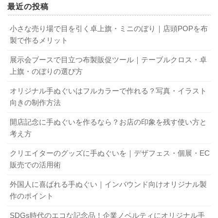
最近の投稿
お皿
ものを選ぶのもひとつの方法です。たとえばペンケースや
フォトスタンド
ランチョンマットならば、中学校や高校でも使うでしょ
小さな売り場で目を引く卓上旗・ミニのぼり｜店頭POPを布
う。さらに、ハンカチならば社会人になっても十分使えま
製で作るメリット
などです。
す。オリジナリティを出そうと思ったら、隅にワンポイン
展示会ブースで目立つ布製販促ツール｜テーブルクロス・卓
一昔前は、印刷技術も限られていましたので、マグカップ
ト感覚で校章を刺繍してみてはいかがでしょうか？ 校章は
上旗・のぼりの選び方
やタオルなどに校章や学校名を印刷したものが配られるこ
デザイン性が高いものが多く、有名校の場合は一種のステ
とが多かったでしょう。しかし、今は印刷技術の発達によ
オリジナル手ぬぐいはフルカラーで作れる？写真・イラスト
イタスにもなります。それに、ワンポイント程度の大きさ
り、写真も鮮明にプリントできるようになりました。です
向きの制作方法
ならば、普段使いにも問題ありません。
から卒業記念品の幅もぐんと広がり、「へえ、こんなもの
開店記念に手ぬぐいを作るなら？お店の印象を残す使い方と
が」と思うようなものが記念品になる場合もあります。し
考え方
3-2．消耗品を送る
かし、選択肢が広がったために、かえって「どんなものを
クリエイターのグッズに手ぬぐいを｜デザフェス・個展・EC
記念品にすればよいか迷う」と悩む方も増えているので
販売での活用術
す。
卒業記念品なのだから、長く残るものの方が良いのでは？
と思う方もいるでしょう。しかし、卒業の証は卒業証書や
外国人に喜ばれる手ぬぐい｜インバウンド向けオリジナル製
アルバムなど学校生活を振り返るものは他にもたくさんも
作のポイント
最近は卒業記念品の種類も増えて
らえます。また、卒業したからといって学校を通して結ば
SDGs時代のエコな記念品！企業ノベルティにオリジナル手
きたんですね。